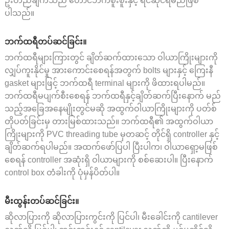
ဦးတည်ချက်သည် တောင်ဘက်စူးစူးနှင့် ရင်ဆိုင်ရမည်ဖြစ်
ပါသည်။
ဘက်ထရီတပ်ဆင်ခြင်း။
ဘက်ထရီများကြားတွင် ချိတ်ဆက်ထားသော ဝါယာကြိုးများကို
လျှပ်ကူးနိုင်မှု အားကောင်းစေရန်အတွက် bolts များနှင့် ကြေးနီ
gasket များဖြင့် ဘက်ထရီ terminal များကို ဖိထားရပါမည်။
ဘက်ထရီမပျက်စီးစေရန် ဘက်ထရီနှင့်ချိတ်ဆက်ပြီးနောက် မည်
သည့်အခြေအနေမျိုးတွင်မဆို အထွက်ဝါယာကြိုးများကို ပတ်စ်
တိုပတ်ခြင်းမှ တားမြစ်ထားသည်။ ဘက်ထရီ၏ အထွက်ဝါယာ
ကြိုးများကို PVC threading tube မှတဆင့် တိုင်ရှိ controller နှင့်
ချိတ်ဆက်ရပါမည်။ အထက်ဖော်ပြပါ ပြီးပါက၊ ဝါယာရှော့မဖြစ်
စေရန် controller အဆုံးရှိ ဝါယာများကို စစ်ဆေးပါ။ ပြီးနောက်
control box တံခါးကို ပုံမှန်ပိတ်ပါ။
မီးထွန်းတပ်ဆင်ခြင်း။
ဆိုလာပြားကို ဆိုလာပြားကွင်းကို ပြင်ပါ၊ မီးခေါင်းကို cantilever