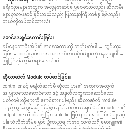
ခရီးသွားများအတွက် အလွန်အဆင်ပြေစေသော်လည်း ဆိုလာမီး
များစွာတပ်ဆင်ခြင်းသည်လည်း ပြဿနာကြီးတစ်ခုဖြစ်သည်။
ဘယ်လိုတပ်ဆင်ထားလဲ။
ဖောင်ဒေးရှင်းလောင်းခြင်း။
ရပ်နေသောမီးအိမ်၏ အနေအထားကို သတ်မှတ်ပါ → တွင်းတူး
ခြင်း → ထည့်သွင်းထားသော အစိတ်အပိုင်းများကို နေရာချပါ →
ပြုပြင်ရန် ကွန်ကရစ်လောင်းပါ။
ဆိုလာဆဲလ် Module တပ်ဆင်ခြင်း။
controller နှင့် မချိတ်ဆက်မီ ဆိုလာပြား၏ အထွက်အထွက်
အပြုသဘောဆောင်သော နှင့် အနုတ်လက္ခဏာဆောင်သော
ပတ်လမ်းတိုများကို ရှောင်ရှားရပါမည်။ ဆိုလာဆဲလ် module
သည် ကွင်းကွင်းနှင့် ခိုင်ခံ့စွာ ချိတ်ဆက်ထားရပါမည်။ module ၏
output line ကို ထိတွေ့ပြီး cable tie ဖြင့် ချည်နှောင်ခြင်းမပြုသင့်
ပါ။ သံလိုက်အိမ်မြှောင် ဦးတည်ချက်အရ ဘက်ထရီ မော်ဂျူး၏