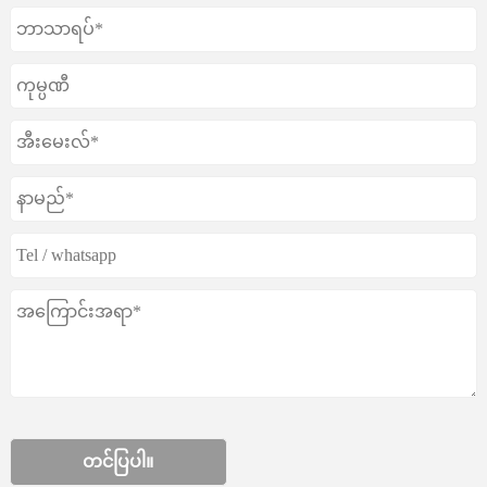
တင်ပြပါ။