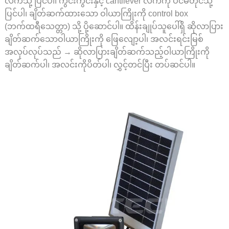
လက်သို့ ပြင်ပါ၊ ကွင်းကွင်းနှင့် cantilever လက်ကို ပင်မတိုင်သို့
ပြင်ပါ၊ ချိတ်ဆက်ထားသော ဝါယာကြိုးကို control box
(ဘက်ထရီသေတ္တာ) သို့ ပို့ဆောင်ပါ။ ထိန်းချုပ်သူပေါ်ရှိ ဆိုလာပြား
ချိတ်ဆက်သောဝါယာကြိုးကို ဖြေလျော့ပါ၊ အလင်းရင်းမြစ်
အလုပ်လုပ်သည် → ဆိုလာပြားချိတ်ဆက်သည့်ဝါယာကြိုးကို
ချိတ်ဆက်ပါ၊ အလင်းကိုပိတ်ပါ၊ လွှင့်တင်ပြီး တပ်ဆင်ပါ။