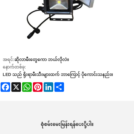
အရင်:
ဆိုလာမီးတွေကော ဘယ်လိုလဲ။
နောက်တစ်ခု:
LED သည် ရိုးရာမီးသီးများထက် ဘာကြောင့် ပိုကောင်းသနည်း။
Facebook
X
WhatsApp
Pinterest
LinkedIn
Share
စုံစမ်းမေးမြန်းရန်ပေးပို့ပါ။