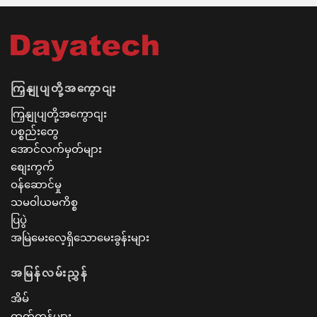
ကြှနျုပျတို့အကွောငျး
ကြှနျုပျတို့အကွောငျး
ပစ္စည်းတွေ
အောင်လက်မှတ်များ
စျေးကွက်
ဝန်ဆောင်မှု
သမဝါယမကိစ္စ
ပြပွဲ
အမြဲမေးလေ့ရှိသောမေးခွန်းများ
အမြန်လမ်းညွှန်
အိမ်
ထုတ်ကုန်များ