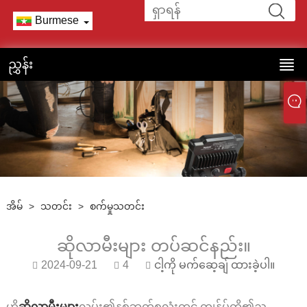
Burmese
ညွှန်း
အိမ်
>
သတင်း
>
စက်မှုသတင်း
ဆိုလာမီးများ တပ်ဆင်နည်း။
2024-09-21
4
ငါ့ကို မက်ဆေ့ချ် ထားခဲ့ပါ။
ဟိ
ဆိုလာမီးများ
လမ်း၏နှစ်ဘက်စလုံးတွင် ကျွန်ုပ်တို့၏ည