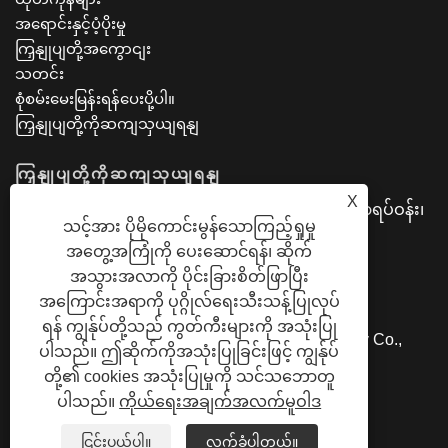
အရောင်းနှင့်ပံ့ပိုးမှု
ကြှနျုပျတို့အကွောငျး
သတင်း
စုံစမ်းမေးမြန်းရန်ပေးပို့ပါ။
ကြှနျုပျတို့ကိုဆကျသှယျရနျ
ကြှနျုပျတို့ကိုဆကျသှယျရနျ
X
လိပ်စာ: No.1599၊ Juxian လမ်း၊ အဆင့်မြင့်နည်းပညာရပ်ဝန်း၊
သင့်အား ပိုမိုကောင်းမွန်သောကြည့်ရှုမှု
Ningbo မြို့၊ Zhejiang ပြည်နယ်၊ တရုတ်
အတွေ့အကြုံကို ပေးဆောင်ရန်၊ ဆိုက်
Tel: +86-574-55712633
အသွားအလာကို ပိုင်းခြားစိတ်ဖြာပြီး
အီးမေးလ်:
jessie@dayatech.cc
အကြောင်းအရာကို ပုဂ္ဂိုလ်ရေးသီးသန့်ပြုလုပ်
ရန် ကျွန်ုပ်တို့သည် ကွတ်ကီးများကို အသုံးပြု
မူပိုင်ခွင့် © 2024 Ningbo Dayatech Technology Co.,
ပါသည်။ ဤဆိုက်ကိုအသုံးပြုခြင်းဖြင့် ကျွန်ုပ်
Ltd. All Rights Reserved.
တို့၏ cookies အသုံးပြုမှုကို သင်သဘောတူ
ပါသည်။
ကိုယ်ရေးအချက်အလက်မူဝါဒ
LINKS
SITEMAP
RSS
XML
ကိုယ်ရေးအချက်အလက်မူဝါဒ
ငြင်းပယ်ပါ။
လက်ခံပါတယ်။