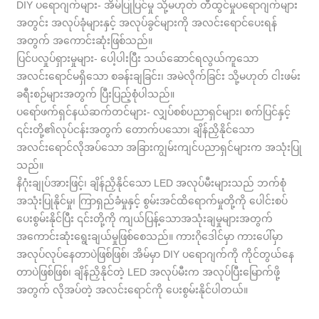
DIY ပရောဂျက်များ- အိမ်ပြုပြင်မှု သို့မဟုတ် တီထွင်မှုပရောဂျက်များ
အတွင်း အလုပ်ခုံများနှင့် အလုပ်ခွင်များကို အလင်းရောင်ပေးရန်
အတွက် အကောင်းဆုံးဖြစ်သည်။
ပြင်ပလှုပ်ရှားမှုများ- ပေါ့ပါးပြီး သယ်ဆောင်ရလွယ်ကူသော
အလင်းရောင်မရှိသော စခန်းချခြင်း၊ အမဲလိုက်ခြင်း သို့မဟုတ် ငါးဖမ်း
ခရီးစဉ်များအတွက် ပြီးပြည့်စုံပါသည်။
ပရော်ဖက်ရှင်နယ်ဆက်တင်များ- လျှပ်စစ်ပညာရှင်များ၊ စက်ပြင်နှင့်
၎င်းတို့၏လုပ်ငန်းအတွက် တောက်ပသော၊ ချိန်ညှိနိုင်သော
အလင်းရောင်လိုအပ်သော အခြားကျွမ်းကျင်ပညာရှင်များက အသုံးပြု
သည်။
နိဂုံးချုပ်အားဖြင့်၊ ချိန်ညှိနိုင်သော LED အလုပ်မီးများသည် ဘက်စုံ
အသုံးပြုနိုင်မှု၊ ကြာရှည်ခံမှုနှင့် စွမ်းအင်ထိရောက်မှုတို့ကို ပေါင်းစပ်
ပေးစွမ်းနိုင်ပြီး ၎င်းတို့ကို ကျယ်ပြန့်သောအသုံးချမှုများအတွက်
အကောင်းဆုံးရွေးချယ်မှုဖြစ်စေသည်။ ကားဂိုဒေါင်မှာ ကားပေါ်မှာ
အလုပ်လုပ်နေတာပဲဖြစ်ဖြစ်၊ အိမ်မှာ DIY ပရောဂျက်ကို ကိုင်တွယ်နေ
တာပဲဖြစ်ဖြစ်၊ ချိန်ညှိနိုင်တဲ့ LED အလုပ်မီးက အလုပ်ပြီးမြောက်ဖို့
အတွက် လိုအပ်တဲ့ အလင်းရောင်ကို ပေးစွမ်းနိုင်ပါတယ်။