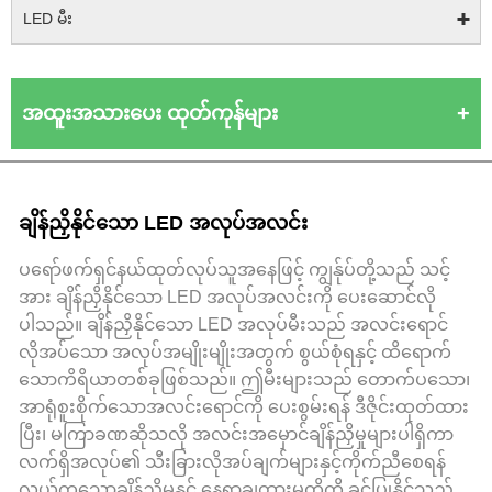
LED မီး
အထူးအသားပေး ထုတ်ကုန်များ
ချိန်ညှိနိုင်သော LED အလုပ်အလင်း
ပရော်ဖက်ရှင်နယ်ထုတ်လုပ်သူအနေဖြင့် ကျွန်ုပ်တို့သည် သင့်
အား ချိန်ညှိနိုင်သော LED အလုပ်အလင်းကို ပေးဆောင်လို
ပါသည်။ ချိန်ညှိနိုင်သော LED အလုပ်မီးသည် အလင်းရောင်
လိုအပ်သော အလုပ်အမျိုးမျိုးအတွက် စွယ်စုံရနှင့် ထိရောက်
သောကိရိယာတစ်ခုဖြစ်သည်။ ဤမီးများသည် တောက်ပသော၊
အာရုံစူးစိုက်သောအလင်းရောင်ကို ပေးစွမ်းရန် ဒီဇိုင်းထုတ်ထား
ပြီး၊ မကြာခဏဆိုသလို အလင်းအမှောင်ချိန်ညှိမှုများပါရှိကာ
လက်ရှိအလုပ်၏ သီးခြားလိုအပ်ချက်များနှင့်ကိုက်ညီစေရန်
လွယ်ကူသောချိန်ညှိမှုနှင့် နေရာချထားမှုတို့ကို ခွင့်ပြုနိုင်သည့်