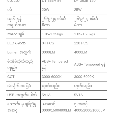
မော်ဒယ်
DY-363A-84
DY-363B-120
ဝပ်
20W
25W
ထုတ်ကုန်
၂၆*၉*၂၄ စင်တီ
၂၆*၉*၂၄ စင်တီ
အရွယ်အစား
မီတာ
မီတာ
အလေးချိန်
1.05-1.25kgs
1.05-1.25kgs
LED ပမာဏ
84 PCS
120 PCS
Lumen အထွက်
3000LM
4000LM
မီးအိမ်ကိုယ်ထည်
ABS+ Tempered
ABS+ Tempered မှန်
ပစ္စည်း
မှန်
CCT
3000-6000K
3000-6000K
သံလိုက်အခြေခံ
ဟုတ်သည်။
ဟုတ်သည်။
USB အထွက်ပေါက်
5V1A
5V1A
တောက်ပမှု ချိန်ညှိမှု
3-အဆင့်
၃ အဆင့်
အဆင့်
3000/1500/800LM
4000/2000/1000LM