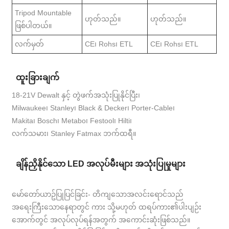
Tripod Mountable
ဟုတ်သည်။
ဟုတ်သည်။
ဖြစ်ပါတယ်။
လက်မှတ်
CE၊ Rohs၊ ETL
CE၊ Rohs၊ ETL
ထူးခြားချက်
18-21V Dewalt နှင့် တွဲဖက်အသုံးပြုနိုင်ပြီး၊
Milwaukee၊ Stanley၊ Black & Decker၊ Porter-Cable၊
Makita၊ Bosch၊ Metabo၊ Festool၊ Hilti၊
လက်သမား၊ Stanley Fatmax ဘက်ထရီ။
ချိန်ညှိနိုင်သော LED အလုပ်မီးများ အသုံးပြုမှုများ
မော်တော်ယာဥ်ပြုပြင်ခြင်း- တိကျသောအလင်းရောင်သည်
အရေးကြီးသောနေရာတွင် ကား သို့မဟုတ် ထရပ်ကား၏ပါးပျဉ်း
အောက်တွင် အလုပ်လုပ်ရန်အတွက် အကောင်းဆုံးဖြစ်သည်။