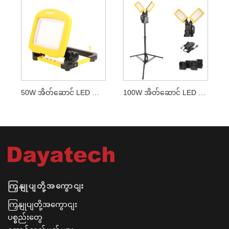
50W အိတ်ဆောင် LED အလုပ်အလင်း
100W အိတ်ဆောင် LED အလုပ်အလင်း
ကြှနျုပျတို့အကွောငျး
ကြှနျုပျတို့အကွောငျး
ပစ္စည်းတွေ