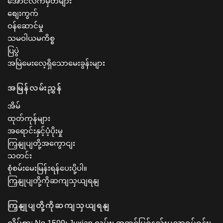
အောင်လက်မှတ်များ
စျေးကွက်
ဝန်ဆောင်မှု
သမဝါယမကိစ္စ
ပြပွဲ
အမြဲမေးလေ့ရှိသောမေးခွန်းများ
အမြန်လမ်းညွှန်
အိမ်
ထုတ်ကုန်များ
အရောင်းနှင့်ပံ့ပိုးမှု
ကြှနျုပျတို့အကွောငျး
သတင်း
စုံစမ်းမေးမြန်းရန်ပေးပို့ပါ။
ကြှနျုပျတို့ကိုဆကျသှယျရနျ
ကြှနျုပျတို့ကိုဆကျသှယျရနျ