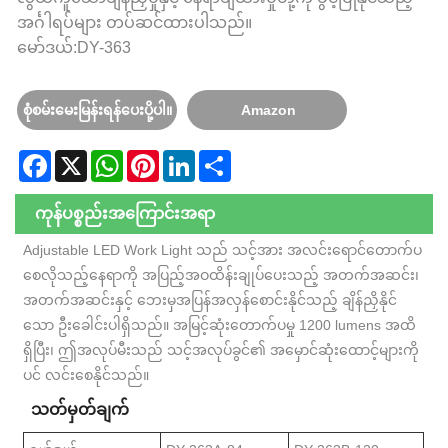
အင်္ဂါရပ်များ တပ်ဆင်ထားပါသည်။
မော်ဒယ်:DY-363
စုံစမ်းမေးမြန်းရန်ပေးပို့ပါ။
Amazon
Facebook
X
WhatsApp
Pinterest
LinkedIn
Share
ကုန်ပစ္စည်းအကြောင်းအရာ
Adjustable LED Work Light သည် သင့်အား အလင်းရောင်တောက်ပ
စေလိုသည့်နေရာကို အပြည့်အဝထိန်းချုပ်ပေးသည့် အတက်အဆင်း၊
အတက်အဆင်းနှင့် ဘေးမှအပြန်အလှန်စောင်းနိုင်သည့် ချိန်ညှိနိုင်
သော ဦးခေါင်းပါရှိသည်။ အမြင့်ဆုံးတောက်ပမှု 1200 lumens အထိ
ရှိပြီး၊ ဤအလုပ်မီးသည် သင့်အလုပ်ခွင်၏ အမှောင်ဆုံးထောင့်များကို
ပင် လင်းစေနိုင်သည်။
သတ်မှတ်ချက်