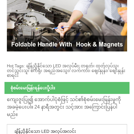
Hot Tags: ချိန်ညှိနိုင်သော LED အလုပ်မီး၊ တရုတ်၊ ထုတ်လုပ်သူ၊
တင်သွင်းသူ၊ စက်ရုံ၊ အရည်အသွေး၊ လက်ကား၊ ဈေးနှုန်း၊ စျေးနှုန်း
စာရင်း
စုံစမ်းမေးမြန်းရန်ပေးပို့ပါ။
ကျေးဇူးပြု၍ အောက်ပါပုံစံဖြင့် သင်၏စုံစမ်းမေးမြန်းမှုကို
အခမဲ့ပေးပါ။ 24 နာရီအတွင်း သင့်အား အကြောင်းပြန်ပါ
မည်။