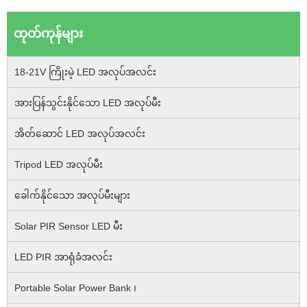
ထုတ်ကုန်များ
18-21V ကြိုးမဲ့ LED အလုပ်အလင်း
အားပြန်သွင်းနိုင်သော LED အလုပ်မီး
အိတ်ဆောင် LED အလုပ်အလင်း
Tripod LED အလုပ်မီး
ခေါက်နိုင်သော အလုပ်မီးများ
Solar PIR Sensor LED မီး
LED PIR အာရုံခံအလင်း
Portable Solar Power Bank ၊