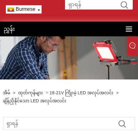
Burmese
ညွှန်း
>
အိမ်
>
ထုတ်ကုန်များ
18-21V ကြိုးမဲ့ LED အလုပ်အလင်း
>
ချိန်ညှိနိုင်သော LED အလုပ်အလင်း