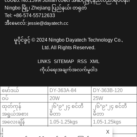
လိပ်စာ: No.1599၊ Juxian လမ်း၊ အဆင့်မြင့်နည်းပညာရပ်ဝန်း၊
Ningbo မြို့၊ Zhejiang ပြည်နယ်၊ တရုတ်
Tel: +86-574-55712633
အီးမေးလ်:
jessie@dayatech.cc
မူပိုင်ခွင့် © 2024 Ningbo Dayatech Technology Co.,
Ltd. All Rights Reserved.
LINKS
SITEMAP
RSS
XML
ကိုယ်ရေးအချက်အလက်မူဝါဒ
မော်ဒယ်
DY-363A-84
DY-363B-120
ဝပ်
20W
25W
ထုတ်ကုန်
၂၆*၉*၂၄ စင်တီ
၂၆*၉*၂၄ စင်တီ
အရွယ်အစား
မီတာ
မီတာ
အလေးချိန်
1.05-1.25kgs
1.05-1.25kgs
LED ပမာဏ
84 PCS
120 PCS
X