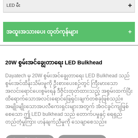
LED မီး
အထူးအသားပေး ထုတ်ကုန်များ
20W စွမ်းအင်ချွေတာရေး LED Bulkhead
Dayatech မှ 20W စွမ်းအင်ချွေတာရေး LED Bulkhead သည်
စွမ်းအင်ထိန်းသိမ်းမှုကို ဦးစားပေးစဉ်တွင် ကြီးမားသော
အလင်းရောင်ပေးစွမ်းရန် ဒီဇိုင်းထုတ်ထားသည့် အစွမ်းထက်ပြီး
ထိရောက်သောအလင်းရောင်ဖြေရှင်းချက်တစ်ခုဖြစ်သည်။
အမျိုးမျိုးသောအပလီကေးရှင်းများအတွက် အံဝင်ခွင်ကျဖြစ်
စေသော ဤ LED bulkhead သည် တောက်ပမှုနှင့် ရေရှည်
တည်တံ့မှုကြား ဟန်ချက်ညီမှုကို သေချာစေသည်။