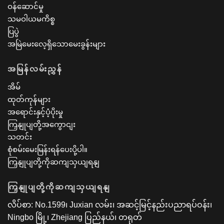
ဝန်ဆောင်မှု
သမဝါယမကိစ္စ
ပြပွဲ
အမြဲမေးလေ့ရှိသောမေးခွန်းများ
အမြန်လမ်းညွှန်
အိမ်
ထုတ်ကုန်များ
အရောင်းနှင့်ပံ့ပိုးမှု
ကြှနျုပျတို့အကွောငျး
သတင်း
စုံစမ်းမေးမြန်းရန်ပေးပို့ပါ။
ကြှနျုပျတို့ကိုဆကျသှယျရနျ
ကြှနျုပျတို့ကိုဆကျသှယျရနျ
လိပ်စာ: No.1599၊ Juxian လမ်း၊ အဆင့်မြင့်နည်းပညာရပ်ဝန်း၊
Ningbo မြို့၊ Zhejiang ပြည်နယ်၊ တရုတ်