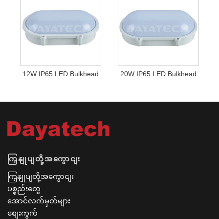
12W IP65 LED Bulkhead
20W IP65 LED Bulkhead
ကြှနျုပျတို့အကွောငျး
ကြှနျုပျတို့အကွောငျး
ပစ္စည်းတွေ
အောင်လက်မှတ်များ
စျေးကွက်