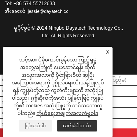
Tel: +86-574-55712633
အီးမေးလ်:
jessie@dayatech.cc
မူပိုင်ခွင့် © 2024 Ningbo Dayatech Technology Co.,
Ltd. All Rights Reserved.
LINKS
SITEMAP
RSS
XML
X
ကိုယ်ရေးအချက်အလက်မူဝါဒ
သင့်အား ပိုမိုကောင်းမွန်သောကြည့်ရှုမှု
အတွေ့အကြုံကို ပေးဆောင်ရန်၊ ဆိုက်
အသွားအလာကို ပိုင်းခြားစိတ်ဖြာပြီး
မူလနေရာ-
Zhejiang၊ တရုတ် (ပြည်မ)
အကြောင်းအရာကို ပုဂ္ဂိုလ်ရေးသီးသန့်ပြုလုပ်
ရန် ကျွန်ုပ်တို့သည် ကွတ်ကီးများကို အသုံးပြု
ပါဝါ::
20W
ပါသည်။ ဤဆိုက်ကိုအသုံးပြုခြင်းဖြင့် ကျွန်ုပ်
အလင်းတန်းထောင့် ::
160°
တို့၏ cookies အသုံးပြုမှုကို သင်သဘောတူ
ဓာတ်အား::
AC 85-265V
ပါသည်။
ကိုယ်ရေးအချက်အလက်မူဝါဒ
အလင်းရောင်အကွာအဝေး ::
15M
ငြင်းပယ်ပါ။
လက်ခံပါတယ်။
whatsapp
အီးမေး
Lumen::
1400LM