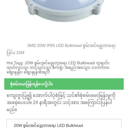
SMD 20W IP65 LED Bulkhead စွမ်းအင်ချွေတာရေး
ပြင်ပ 15M
Hot Tags: 20W စွမ်းအင်ချွေတာရေး LED Bulkhead၊ တရုတ်၊
ထုတ်လုပ်သူ၊ တင်သွင်းသူ၊ စက်ရုံ၊ အရည်အသွေး၊ လက်ကား၊
ဈေးနှုန်း၊ စျေးနှုန်းစာရင်း
စုံစမ်းမေးမြန်းရန်ပေးပို့ပါ။
ကျေးဇူးပြု၍ အောက်ပါပုံစံဖြင့် သင်၏စုံစမ်းမေးမြန်းမှုကို
အခမဲ့ပေးပါ။ 24 နာရီအတွင်း သင့်အား အကြောင်းပြန်ပါ
မည်။