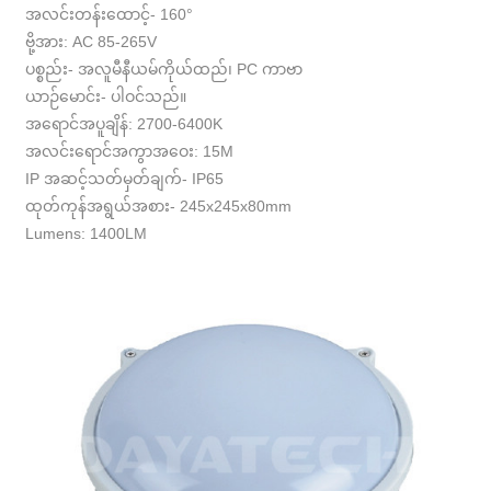
အလင်းတန်းထောင့်- 160°
ဗို့အား: AC 85-265V
ပစ္စည်း- အလူမီနီယမ်ကိုယ်ထည်၊ PC ကာဗာ
ယာဉ်မောင်း- ပါဝင်သည်။
အရောင်အပူချိန်: 2700-6400K
အလင်းရောင်အကွာအဝေး: 15M
IP အဆင့်သတ်မှတ်ချက်- IP65
ထုတ်ကုန်အရွယ်အစား- 245x245x80mm
Lumens: 1400LM