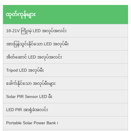
ထုတ်ကုန်များ
18-21V ကြိုးမဲ့ LED အလုပ်အလင်း
အားပြန်သွင်းနိုင်သော LED အလုပ်မီး
အိတ်ဆောင် LED အလုပ်အလင်း
Tripod LED အလုပ်မီး
ခေါက်နိုင်သော အလုပ်မီးများ
Solar PIR Sensor LED မီး
LED PIR အာရုံခံအလင်း
Portable Solar Power Bank ၊