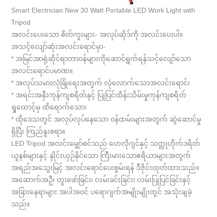
Smart Electrician New 30 Watt Portable LED Work Light with
Tripod
အလင်းပေးသော စိတ်ကူးများ- အလုပ်ဆိုဒ်ကို အလင်းပေးပါ။
အသင့်လျော်ဆုံးအလင်းရောင်မှာ-
* အမြင်အာရုံဆိုင်ရာတာဝန်များကိုဆောင်ရွက်ရန်သင့်လျော်သော
အလင်းရောင်ပမာဏ။
* အလုပ်သမားလုံခြုံရေးအတွက် လုံလောက်သောအလင်းရောင်၊
* အရင်းအနှီးကုန်ကျစရိတ်နှင့် ပြုပြင်ထိန်းသိမ်းမှုကုန်ကျစရိတ်
ရှုထောင့်မှ ထိရောက်သော၊
* ထိုဒေသတွင် အလုပ်လုပ်နေသော ဝန်ထမ်းများအတွက် ဆွဲဆောင်မှု
ရှိပြီး ကြည်နူးစရာ။
LED Tripod အလင်းမျှော်စင်သည် ဟေလိုဂျင်နှင့် သတ္တုဟိုက်ဒရိတ်
ယူနစ်များနှင့် နှိုင်းယှဉ်နိုင်သော ကြီးမားသောဧရိယာများအတွက်
အရည်အသွေးမြင့် အလင်းရောင်ပေးစွမ်းရန် ဒီဇိုင်းထုတ်ထားသည်။
အဆောက်အဦ၊ တူးဖော်ခြင်း၊ လမ်းခင်းခြင်း၊ လမ်းပြုပြင်ခြင်းနှင့်
အခြားနေရာများ အပါအဝင် ပရောဂျက်အမျိုးမျိုးတွင် အသုံးချခဲ့
သည်။