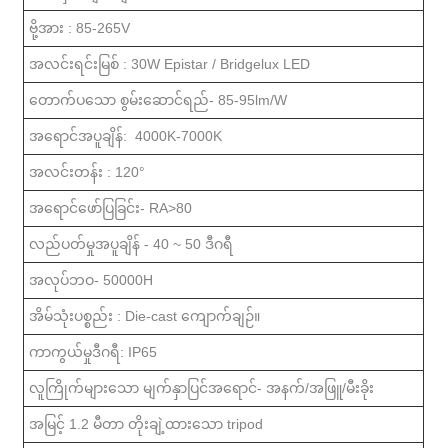
ဗို့အား : 85-265V
အလင်းရင်းမြစ် : 30W Epistar / Bridgelux LED
တောက်ပသော စွမ်းဆောင်ရည်- 85-95lm/W
အရောင်အပူချိန်: 4000K-7000K
အလင်းတန်း : 120°
အရောင်ဖော်ပြခြင်း- RA>80
လည်ပတ်မှုအပူချိန် - 40 ~ 50 ဒီဂရီ
အလုပ်ဘဝ- 50000H
အိမ်သုံးပစ္စည်း : Die-cast ကျောက်ချဉ်။
ကာကွယ်မှုဒီဂရီ: IP65
လူကြိုက်များသော မျက်နှာပြင်အရောင်- အနက်/အဖြူ/မီးခိုး
အမြင့် 1.2 မီတာ တိုးချဲ့ထားသော tripod