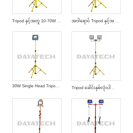
Tripod နှင့်အတူ 10-70W LED အလုပ်အလင်း
အဝါရောင် Tripod နှင့်အတူ 20W LED အလုပ်အလင်း
30W Single Head Tripod Jobsite Light
Tripod ခေါင်းနှစ်လုံးပါသော LED အလုပ်မီး