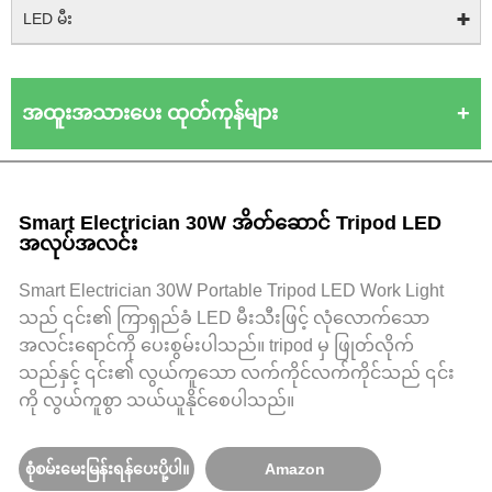
LED မီး
အထူးအသားပေး ထုတ်ကုန်များ
Smart Electrician 30W အိတ်ဆောင် Tripod LED
အလုပ်အလင်း
Smart Electrician 30W Portable Tripod LED Work Light
သည် ၎င်း၏ ကြာရှည်ခံ LED မီးသီးဖြင့် လုံလောက်သော
အလင်းရောင်ကို ပေးစွမ်းပါသည်။ tripod မှ ဖြုတ်လိုက်
သည်နှင့် ၎င်း၏ လွယ်ကူသော လက်ကိုင်လက်ကိုင်သည် ၎င်း
ကို လွယ်ကူစွာ သယ်ယူနိုင်စေပါသည်။
စုံစမ်းမေးမြန်းရန်ပေးပို့ပါ။
Amazon