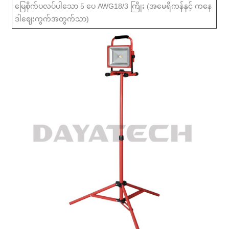
မြေစိုက်ပလပ်ပါသော 5 ပေ AWG18/3 ကြိုး (အမေရိကန်နှင့် ကနေ
ဒါဈေးကွက်အတွက်သာ)