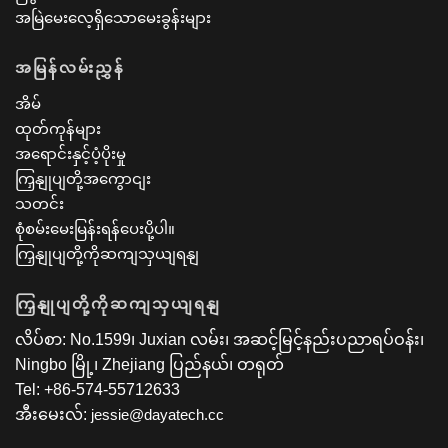
အမြဲမေးလေ့ရှိသောမေးခွန်းများ
အမြန်လမ်းညွှန်
အိမ်
ထုတ်ကုန်များ
အရောင်းနှင့်ပံ့ပိုးမှု
ကြှနျုပျတို့အကွောငျး
သတင်း
စုံစမ်းမေးမြန်းရန်ပေးပို့ပါ။
ကြှနျုပျတို့ကိုဆကျသှယျရနျ
ကြှနျုပျတို့ကိုဆကျသှယျရနျ
လိပ်စာ: No.1599၊ Juxian လမ်း၊ အဆင့်မြင့်နည်းပညာရပ်ဝန်း၊
Ningbo မြို့၊ Zhejiang ပြည်နယ်၊ တရုတ်
Tel: +86-574-55712633
အီးမေးလ်:
jessie@dayatech.cc