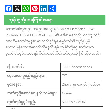
Facebook
X
WhatsApp
Pinterest
LinkedIn
Share
ကုန်ပစ္စည်းအကြောင်းအရာ
အောက်ပါတို့သည် အရည်အသွေးမြင့် Smart Electrician 30W
Portable Tripod LED Work Light ၏ နိဒါန်းဖြစ်သည်၊ ၎င်းကို သင့်
အား ပိုမိုကောင်းမွန်စွာ နားလည်နိုင်ရန် မျှော်လင့်ပါသည်။ ပိုမို
ကောင်းမွန်သောအနာဂတ်ကိုဖန်တီးရန် ကျွန်ုပ်တို့နှင့် ဆက်လက်
ပူးပေါင်းလုပ်ဆောင်ရန် မိတ်ဟောင်းမိတ်သစ်များကို ကြိုဆိုပါသည်။
ငါ့. အော်ဒါ-
1000 Pieces/Pieces
ငွေပေးချေမှုစည်းမျဉ်းများ-
T/T
မူလနေရာ-
Zhejiang၊ တရုတ် (ပြည်မ)
သယ်ယူပို့ဆောင်ရေးနည်းလမ်းများ
Ocean
ထုတ်လုပ်မှုစွမ်းရည်-
5000PCS/MON