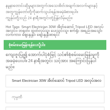
နမူနာတောင်းဆိုမှုများအတွက်အသေးစိတ်အချက်အလက်များနှင့်
အတူကျွန်တော်တို့ကိုဆက်သွယ်ရန်အခမဲ့ခံစားရပါ။
ကျွန်ုပ်တို့သည် 24 နာရီအတွင်းတုံ့ပြန်လိမ့်မည်။
Hot Tags: Smart Electrician 30W အိတ်ဆောင် Tripod LED အလုပ်
အလင်း၊ တရုတ်၊ ထုတ်လုပ်သူ၊ ပေးသွင်းသူ၊ စက်ရုံ၊ အရည်အသွေး၊
လက်ကား၊ ဈေးနှုန်း၊ စျေးနှုန်းစာရင်း
စုံစမ်းမေးမြန်းရန်ပေးပို့ပါ။
ကျေးဇူးပြု၍ အောက်ပါပုံစံဖြင့် သင်၏စုံစမ်းမေးမြန်းမှုကို
အခမဲ့ပေးပါ။ 24 နာရီအတွင်း သင့်အား အကြောင်းပြန်ပါ
မည်။