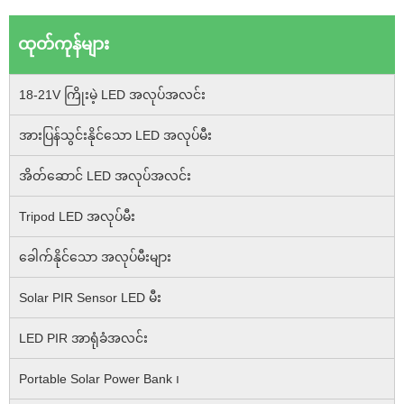
ထုတ်ကုန်များ
18-21V ကြိုးမဲ့ LED အလုပ်အလင်း
အားပြန်သွင်းနိုင်သော LED အလုပ်မီး
အိတ်ဆောင် LED အလုပ်အလင်း
Tripod LED အလုပ်မီး
ခေါက်နိုင်သော အလုပ်မီးများ
Solar PIR Sensor LED မီး
LED PIR အာရုံခံအလင်း
Portable Solar Power Bank ၊