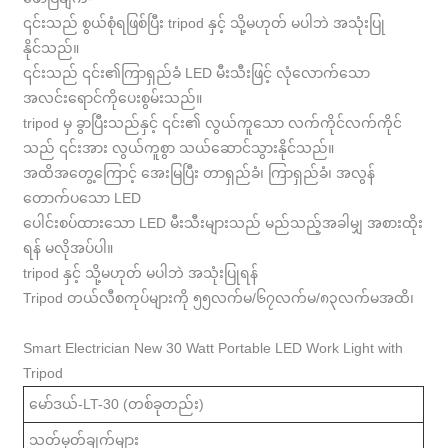
၎င်းသည် စွယ်စုံရဖြစ်ပြီး tripod နှင့် သို့မဟုတ် မပါဘဲ အသုံးပြု
နိုင်သည်။
၎င်းသည် ၎င်း၏ကြာရှည်ခံ LED မီးသီးဖြင့် လုံလောက်သော
အလင်းရောင်ကိုပေးစွမ်းသည်။
tripod မှ ခွာပြီးသည်နှင့် ၎င်း၏ လွယ်ကူသော လက်ကိုင်လက်ကိုင်
သည် ၎င်းအား လွယ်ကူစွာ သယ်ဆောင်သွားနိုင်သည်။
အထိအတွေ့ကြောင့် အေးမြပြီး တာရှည်ခံ၊ ကြာရှည်ခံ၊ အလွန်
တောက်ပသော LED
ပေါင်းစပ်ထားသော LED မီးသီးများသည် မည်သည့်အခါမျှ အစားထိုး
ရန် မလိုအပ်ပါ။
tripod နှင့် သို့မဟုတ် မပါဘဲ အသုံးပြုရန်
Tripod တယ်လီစကုပ်များကို ၅၅လက်မ/၆၇လက်မ/၈၃လက်မအထိ၊
Smart Electrician New 30 Watt Portable LED Work Light with
Tripod
မော်ဒယ်-LT-30 (တစ်ခုတည်း)
သတ်မှတ်ချက်များ