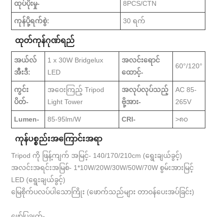
ထုပ်ပိုးမှု-
8PCS/CTN
ကုန်ပို့ရက်စွဲ:
30 ရက်
ထုတ်ကုန်ဂုဏ်ရည်
အယ်လ်
1 x 30W Bridgelux
အလင်းရောင်
60°/120°
အီးဒီ:
LED
ထောင့်-
ကွင်း
အဝေးကြည့် Tripod
အလုပ်လုပ်သည့်
AC 85-
ပိတ်-
Light Tower
ဗို့အား-
265V
Lumen-
85-95lm/W
CRI-
>၈၀
ကုန်ပစ္စည်းအကြောင်းအရာ
Tripod ကို ဖြန့်ကျက် အမြင့်- 140/170/210cm (ရွေးချယ်ခွင့်)
အလင်းအရင်းအမြစ်- 1*10W/20W/30W/50W/70W စွမ်းအားမြင့်
LED (ရွေးချယ်ခွင့်)
မြေစိုက်ပလပ်ပါသောကြိုး (ဖောက်သည်များ တာဝန်ပေးအပ်ခြင်း)
ဖော်ပြချက်-