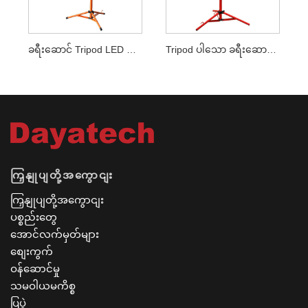
ခရီးဆောင် Tripod LED အလုပ်မီး
Tripod ပါသော ခရီးဆောင်ခေါင်းနှစ်လုံး LED အလုပ်မီး
ကြှနျုပျတို့အကွောငျး
ကြှနျုပျတို့အကွောငျး
ပစ္စည်းတွေ
အောင်လက်မှတ်များ
စျေးကွက်
ဝန်ဆောင်မှု
သမဝါယမကိစ္စ
ပြပွဲ