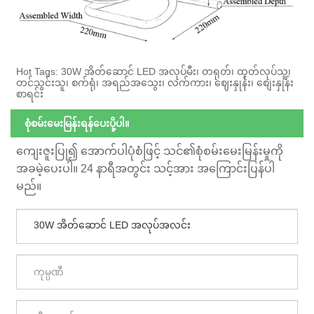
Hot Tags: 30W အိတ်ဆောင် LED အလုပ်မီး၊ တရုတ်၊ ထုတ်လုပ်သူ၊
တင်သွင်းသူ၊ စက်ရုံ၊ အရည်အသွေး၊ လက်ကား၊ ဈေးနှုန်း၊ စျေးနှုန်း
စာရင်း
စုံစမ်းမေးမြန်းရန်ပေးပို့ပါ။
ကျေးဇူးပြု၍ အောက်ပါပုံစံဖြင့် သင်၏စုံစမ်းမေးမြန်းမှုကို
အခမဲ့ပေးပါ။ 24 နာရီအတွင်း သင့်အား အကြောင်းပြန်ပါ
မည်။