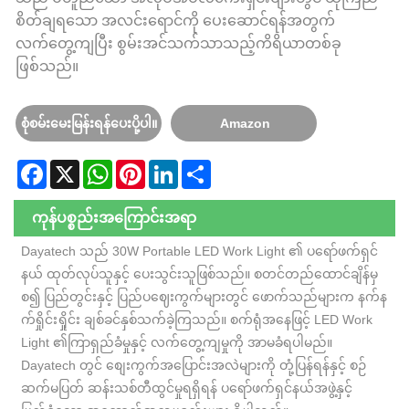
စိတ်ချရသော အလင်းရောင်ကို ပေးဆောင်ရန်အတွက်
လက်တွေ့ကျပြီး စွမ်းအင်သက်သာသည့်ကိရိယာတစ်ခု
ဖြစ်သည်။
စုံစမ်းမေးမြန်းရန်ပေးပို့ပါ။
Amazon
Facebook
X
WhatsApp
Pinterest
LinkedIn
Share
ကုန်ပစ္စည်းအကြောင်းအရာ
Dayatech သည် 30W Portable LED Work Light ၏ ပရော်ဖက်ရှင်
နယ် ထုတ်လုပ်သူနှင့် ပေးသွင်းသူဖြစ်သည်။ စတင်တည်ထောင်ချိန်မှ
စ၍ ပြည်တွင်းနှင့် ပြည်ပဈေးကွက်များတွင် ဖောက်သည်များက နက်န
က်ရှိုင်းရှိုင်း ချစ်ခင်နှစ်သက်ခဲ့ကြသည်။ စက်ရုံအနေဖြင့် LED Work
Light ၏ကြာရှည်ခံမှုနှင့် လက်တွေ့ကျမှုကို အာမခံရပါမည်။
Dayatech တွင် စျေးကွက်အပြောင်းအလဲများကို တုံ့ပြန်ရန်နှင့် စဉ်
ဆက်မပြတ် ဆန်းသစ်တီထွင်မှုရရှိရန် ပရော်ဖက်ရှင်နယ်အဖွဲ့နှင့်