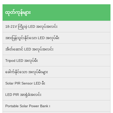
ထုတ်ကုန်များ
18-21V ကြိုးမဲ့ LED အလုပ်အလင်း
အားပြန်သွင်းနိုင်သော LED အလုပ်မီး
အိတ်ဆောင် LED အလုပ်အလင်း
Tripod LED အလုပ်မီး
ခေါက်နိုင်သော အလုပ်မီးများ
Solar PIR Sensor LED မီး
LED PIR အာရုံခံအလင်း
Portable Solar Power Bank ၊