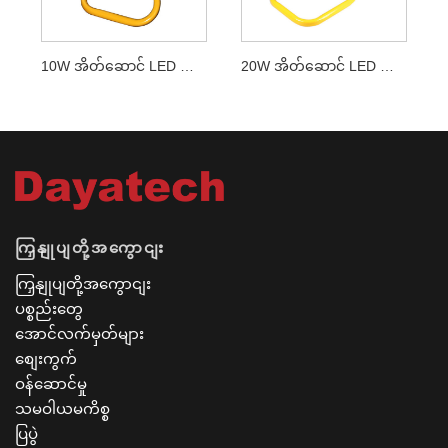
10W အိတ်ဆောင် LED အလုပ်အလင်း
20W အိတ်ဆောင် LED အလုပ်အလင်း
ကြှနျုပျတို့အကွောငျး
ကြှနျုပျတို့အကွောငျး
ပစ္စည်းတွေ
အောင်လက်မှတ်များ
စျေးကွက်
ဝန်ဆောင်မှု
သမဝါယမကိစ္စ
ပြပွဲ