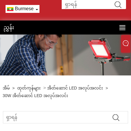
Burmese
ညွှန်း
>
အိမ်
>
ထုတ်ကုန်များ
အိတ်ဆောင် LED အလုပ်အလင်း
>
30W အိတ်ဆောင် LED အလုပ်အလင်း